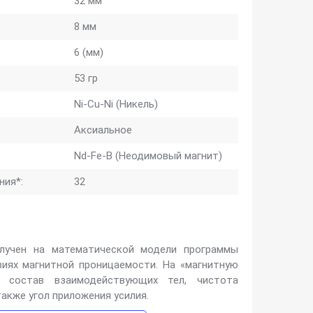
32 мм
8 мм
6 (мм)
53 гр
Ni-Cu-Ni (Никель)
Аксиальное
Nd-Fe-B (Неодимовый магнит)
ния*:
32
лучен на математической модели программы
иях магнитной проницаемости. На «магнитную
 состав взаимодействующих тел, чистота
также угол приложения усилия.