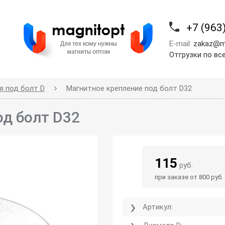
+7 (963
E-mail:
zakaz@m
Отгрузки по вс
я под болт D
Магнитное крепление под болт D32
од болт D32
115
руб.
при заказе от 800 руб.
Артикул: