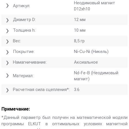
Неодимовый магнит
Артикул:
D12хh10
Диаметр D:
12 мм
Толщина h:
10 мм
Вес:
8,5 гр
Покрытие:
Ni-Cu-Ni (Никель)
Намагничивание:
Аксиальное
Nd-Fe-B (Неодимовый
Материал:
магнит)
Расчетная сила сцепления*:
3.6
Примечание:
*Данный параметр был получен на математической модели
программы ELKUT в оптимальных условиях магнитной